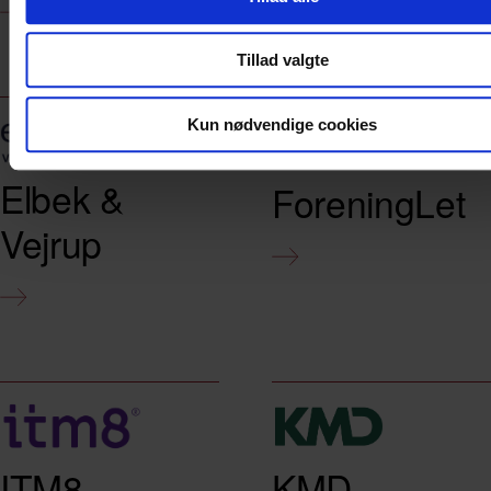
Tillad valgte
Kun nødvendige cookies
Elbek &
ForeningLet
Vejrup
ITM8
KMD