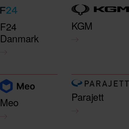
KGM
F24
Danmark
Parajett
Meo