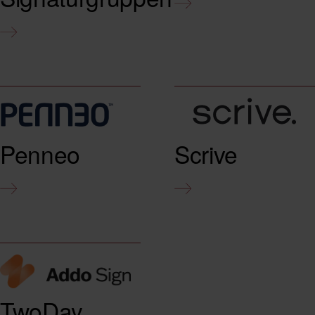
Penneo
Scrive
TwoDay