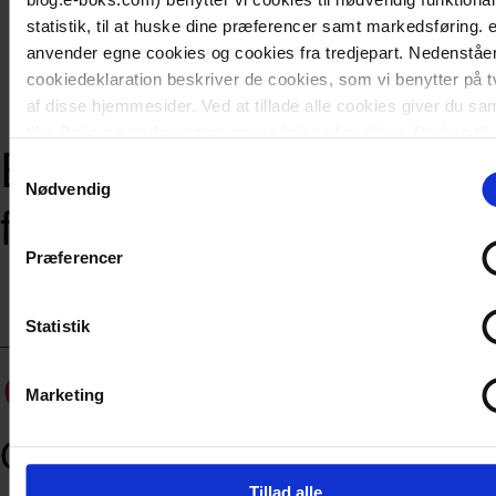
statistik, til at huske dine præferencer samt markedsføring.
anvender egne cookies og cookies fra tredjepart. Nedenståe
cookiedeklaration beskriver de cookies, som vi benytter på 
af disse hjemmesider. Ved at tillade alle cookies giver du s
til e-Boks og tredjeparters anvendelse af cookies. Du kan til
ERP og
tid ændre eller tilbagekalde dit cookiesamtykke.
Samtykkevalg
Nødvendig
forretningssystemer
Præferencer
Statistik
Marketing
CGI
EG
Tillad alle