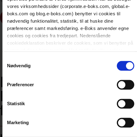
vores virksomhedssider (corporate.e-boks.com, global.e-
boks.com og blog.e-boks.com) benytter vi cookies til
Book møde med Øzlem
nødvendig funktionalitet, statistik, til at huske dine
præferencer samt markedsføring. e-Boks anvender egne
cookies og cookies fra tredjepart. Nedenstående
cookiedeklaration beskriver de cookies, som vi benytter på
tværs af disse hjemmesider. Ved at tillade alle cookies
giver du samtykke til e-Boks og tredjeparters anvendelse
Samtykkevalg
af cookies. Du kan til enhver tid ændre eller tilbagekalde dit
Nødvendig
cookiesamtykke.
Fordele ved e-
Præferencer
Boks til pension og
forsikring
Statistik
Marketing