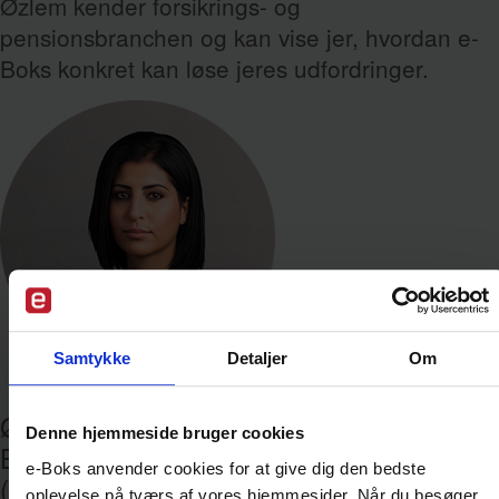
Øzlem kender forsikrings- og
pensionsbranchen og kan vise jer, hvordan e-
Boks konkret kan løse jeres udfordringer.
Samtykke
Detaljer
Om
Øzlem
Kaya
Denne hjemmeside bruger cookies
Business Development Manager
e-Boks anvender cookies for at give dig den bedste
(Forsikring og Pension)
oplevelse på tværs af vores hjemmesider. Når du besøger