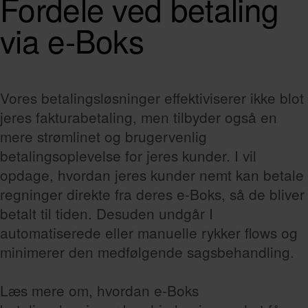
Fordele ved betaling
via e-Boks
Vores betalingsløsninger effektiviserer ikke blot
jeres fakturabetaling, men tilbyder også en
mere strømlinet og brugervenlig
betalingsoplevelse for jeres kunder. I vil
opdage, hvordan jeres kunder nemt kan betale
regninger direkte fra deres e-Boks, så de bliver
betalt til tiden. Desuden undgår I
automatiserede eller manuelle rykker flows og
minimerer den medfølgende sagsbehandling.
Læs mere om, hvordan e-Boks