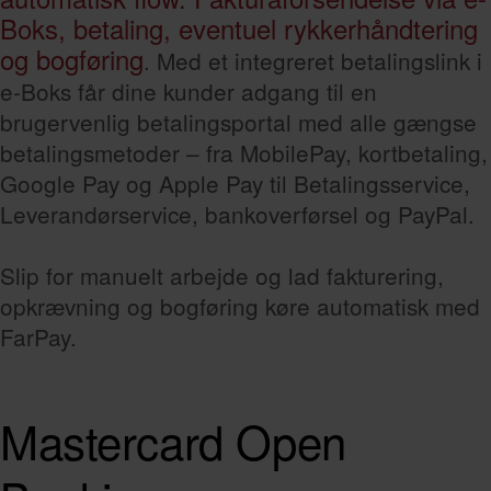
Boks, betaling, eventuel rykkerhåndtering
og bogføring
. Med et integreret betalingslink i
e-Boks får dine kunder adgang til en
brugervenlig betalingsportal med alle gængse
betalingsmetoder – fra MobilePay, kortbetaling,
Google Pay og Apple Pay til Betalingsservice,
Leverandørservice, bankoverførsel og PayPal.
Slip for manuelt arbejde og lad fakturering,
opkrævning og bogføring køre automatisk med
FarPay.
Mastercard Open