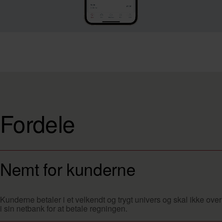
Fordele
Nemt for kunderne
Kunderne betaler i et velkendt og trygt univers og skal ikke over
i sin netbank for at betale regningen.