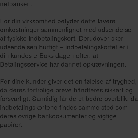
netbanken.
For din virksomhed betyder dette lavere
omkostninger sammenlignet med udsendelse
af fysiske indbetalingskort. Derudover sker
udsendelsen hurtigt – indbetalingskortet er i
din kundes e-Boks dagen efter, at
Betalingsservice har dannet opkrævningen.
For dine kunder giver det en følelse af tryghed,
da deres fortrolige breve håndteres sikkert og
forsvarligt. Samtidig får de et bedre overblik, da
indbetalingskortene findes samme sted som
deres øvrige bankdokumenter og vigtige
papirer.