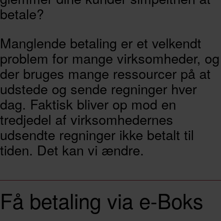
betale?
Manglende betaling er et velkendt
problem for mange virksomheder, og
der bruges mange ressourcer på at
udstede og sende regninger hver
dag. Faktisk bliver op mod en
tredjedel af virksomhedernes
udsendte regninger ikke betalt til
tiden. Det kan vi ændre.
Få betaling via e-Boks