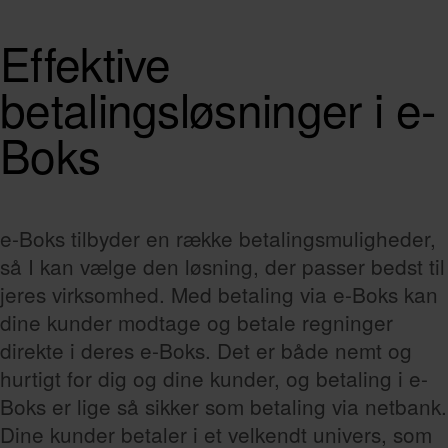
Effektive
betalingsløsninger i e-
Boks
e-Boks tilbyder en række betalingsmuligheder,
så I kan vælge den løsning, der passer bedst til
jeres virksomhed. Med betaling via e-Boks kan
dine kunder modtage og betale regninger
direkte i deres e-Boks. Det er både nemt og
hurtigt for dig og dine kunder, og betaling i e-
Boks er lige så sikker som betaling via netbank.
Dine kunder betaler i et velkendt univers, som