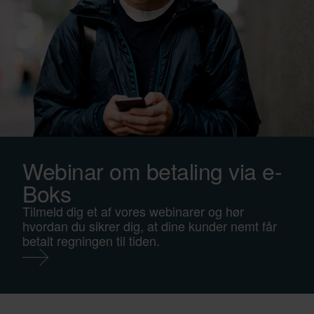
Webinar om betaling via e-
Boks
Tilmeld dig et af vores webinarer og hør
hvordan du sikrer dig, at dine kunder nemt får
betalt regningen til tiden.