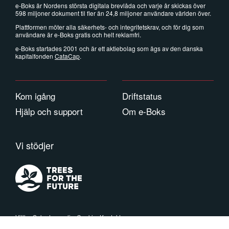
e-Boks är Nordens största digitala brevlåda och varje år skickas över
598 miljoner dokument til fler än 24,8 miljoner användare världen över.
Plattformen möter alla säkerhets- och integritetskrav, och för dig som
användare är e-Boks gratis och helt reklamfri.
e-Boks startades 2001 och är ett aktiebolag som ägs av den danska
kapitalfonden
CataCap
.
Kom igång
Driftstatus
Hjälp och support
Om e-Boks
Vi stödjer
Villkor
Sekretesspolicy
Cookies
Kontakt
Copyright © 2026 e-Boks Group. Alla rättigheter förbehålles. e-Boks är ett registrerat