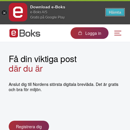
Download e-Boks
Hämta
e-Boks A/S
Gratis på Google Play
Logga in
Få din viktiga post
där du är
på en plats
där du är
på en plats
Anslut dig till Nordens största digitala brevlåda. Det är gratis
och bra för miljön.
Registrera dig