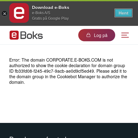
Download e-Boks
Hent
e-Boks A/S
Gratis på Google Play
Log på
Error: The domain CORPORATE.E-BOKS.COM is not
authorized to show the cookie declaration for domain group
ID fb33fd08-f245-49c7-9acb-ae0d9cf5ed49. Please add it to
the domain group in the Cookiebot Manager to authorize the
domain.